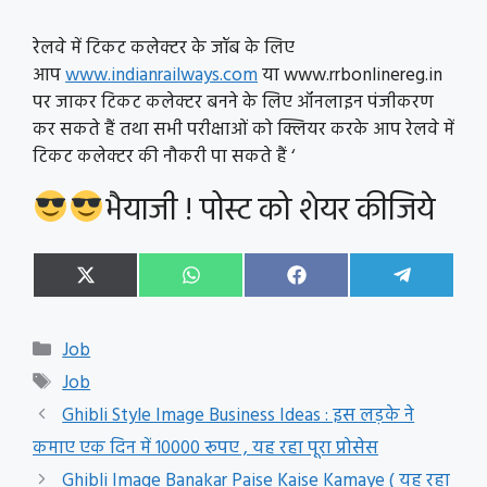
रेलवे में टिकट कलेक्टर के जॉब के लिए
आप
www.indianrailways.com
या www.rrbonlinereg.in
पर जाकर टिकट कलेक्टर बनने के लिए ऑनलाइन पंजीकरण
कर सकते हैं तथा सभी परीक्षाओं को क्लियर करके आप रेलवे में
टिकट कलेक्टर की नौकरी पा सकते हैं ‘
भैयाजी ! पोस्ट को शेयर कीजिये
Share
Share
Share
Share
X
W
F
T
on
on
on
on
(
h
a
e
T
a
c
l
w
t
e
e
Categories
Job
i
s
b
g
t
A
o
r
Tags
Job
t
p
o
a
e
p
k
m
Ghibli Style Image Business Ideas : इस लड़के ने
r
कमाए एक दिन में 10000 रूपए , यह रहा पूरा प्रोसेस
)
Ghibli Image Banakar Paise Kaise Kamaye ( यह रहा