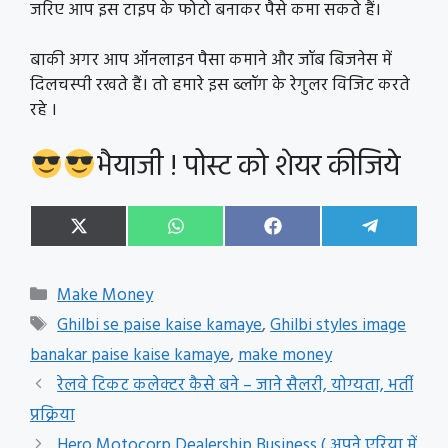
जरिए आप इस टाइप के फोटो बनाकर पैसे कमा सकते हैं।
बाकी अगर आप ऑनलाइन पैसा कमाने और जॉब बिजनेस में
दिलचस्पी रखते हैं। तो हमारे इस ब्लॉग के रेगुलर विजिट करते
रहे ।
भैयाजी ! पोस्ट को शेयर कीजिये
Share
Share
Share
Share
X
W
F
T
on
on
on
on
(
h
a
e
T
a
c
l
w
t
e
e
Categories
Make Money
i
s
b
g
t
A
o
r
Tags
Ghilbi se paise kaise kamaye
,
Ghilbi styles image
t
p
o
a
e
p
k
m
banakar paise kaise kamaye
,
make money
r
रेलवे टिकट कलेक्टर कैसे बने – जाने सैलरी, योग्यता, भर्ती
)
प्रक्रिया
Hero Motocorp Dealership Business ( अपने एरिया में