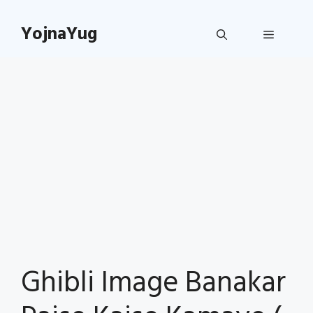
Skip
to
YojnaYug
Menu
content
Ghibli Image Banakar