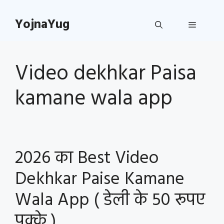
Skip
to
YojnaYug
Menu
content
Video dekhkar Paisa
kamane wala app
2026 का Best Video
Dekhkar Paise Kamane
Wala App ( डेली के 50 रूपए
पक्के )